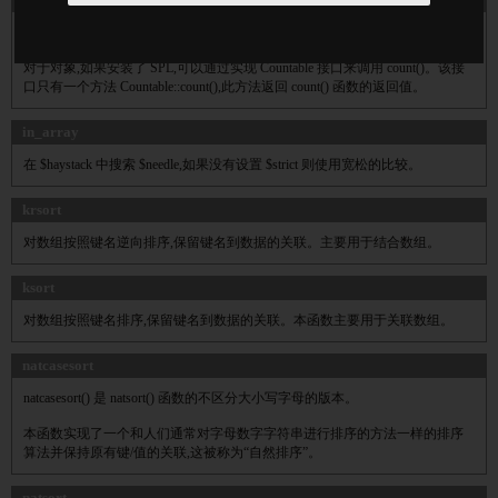
统计一个数组里的所有元素,或者一个对象里的东西。
对于对象,如果安装了 SPL,可以通过实现 Countable 接口来调用 count()。该接
口只有一个方法 Countable::count(),此方法返回 count() 函数的返回值。
in_array
在 $haystack 中搜索 $needle,如果没有设置 $strict 则使用宽松的比较。
krsort
对数组按照键名逆向排序,保留键名到数据的关联。主要用于结合数组。
ksort
对数组按照键名排序,保留键名到数据的关联。本函数主要用于关联数组。
natcasesort
natcasesort() 是 natsort() 函数的不区分大小写字母的版本。
本函数实现了一个和人们通常对字母数字字符串进行排序的方法一样的排序
算法并保持原有键/值的关联,这被称为“自然排序”。
natsort