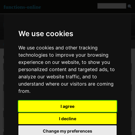
functions-online
We use cookies
Array
We use cookies and other tracking
technologies to improve your browsing
Execute and test PHP functions for array handling and manipulation.
experience on our website, to show you
array_search
personalized content and targeted ads, to
在 $haystack 中搜索 $needle 参数。
analyze our website traffic, and to
understand where our visitors are coming
array_splice
from.
把 $input 数组中由 $offset 和 $length 指定的单元去掉,如果提供了 $replacement
参数,则用其中的单元取代。
I agree
array_values
I decline
array_values() 返回 $input 数组中所有的值并给其建立数字索引。
Change my preferences
count