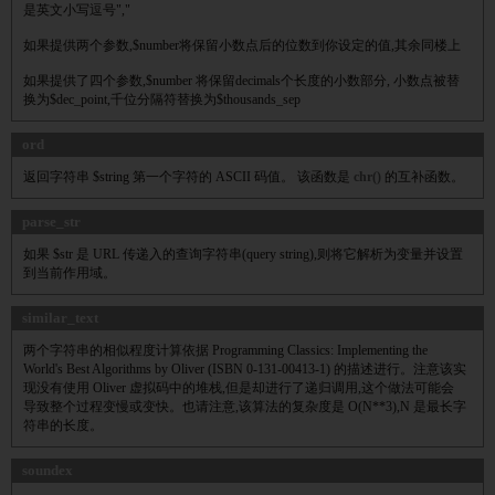
是英文小写逗号","
如果提供两个参数,$number将保留小数点后的位数到你设定的值,其余同楼上
如果提供了四个参数,$number 将保留decimals个长度的小数部分, 小数点被替
换为$dec_point,千位分隔符替换为$thousands_sep
ord
返回字符串 $string 第一个字符的 ASCII 码值。 该函数是
chr()
的互补函数。
parse_str
如果 $str 是 URL 传递入的查询字符串(query string),则将它解析为变量并设置
到当前作用域。
similar_text
两个字符串的相似程度计算依据 Programming Classics: Implementing the
World's Best Algorithms by Oliver (ISBN 0-131-00413-1) 的描述进行。注意该实
现没有使用 Oliver 虚拟码中的堆栈,但是却进行了递归调用,这个做法可能会
导致整个过程变慢或变快。也请注意,该算法的复杂度是 O(N**3),N 是最长字
符串的长度。
soundex