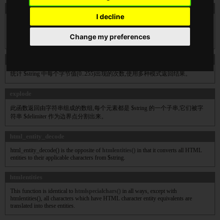
chunk_split
I decline
使用此函数将字符串分割成小块非常有用。例如将 base64_encode() 的输出转
换成符合 RFC 2045 语义的字符串。它会在每 $chunklen 个字符后边插入
Change my preferences
$end。
count_chars
统计 $string 中每个字节值(0..255)出现的次数,使用多种模式返回结果。
explode
此函数返回由字符串组成的数组,每个元素都是 $string 的一个子串,它们被字
符串 $delimiter 作为边界点分割出来。
html_entity_decode
html_entity_decode() is the opposite of
htmlentities()
in that it converts all HTML
entities to their applicable characters from $string.
htmlentities
This function is identical to
htmlspecialchars()
in all ways, except with
htmlentities(), all characters which have HTML character entity equivalents are
translated into these entities.