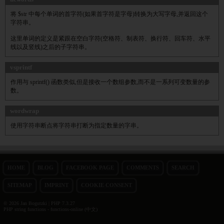
将 $str 中每个单词的首字符(如果首字符是字母)转换为大写字母,并返回这个
字符串。
这里单词的定义是紧跟在空白字符(空格符、制表符、换行符、回车符、水平
线以及竖线)之后的子字符串。
vsprintf
作用与 sprintf() 函数类似,但是接收一个数组参数,而不是一系列可变数量的参
数。
wordwrap
使用字符串断点将字符串打断为指定数量的字串。
HOME
BLOG
FACEBOOK PAGE
COMMENTS
SEARCH
SITEMAP
IMPRINT
COOKIE CONSENT
© 2026 Jan Bogutzki | PHP 7.3.27
PHP string functions - functions-online (中文)