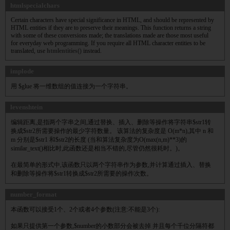
htmlspecialchars
Certain characters have special significance in HTML, and should be represented by
HTML entities if they are to preserve their meanings. This function returns a string
with some of these conversions made; the translations made are those most useful
for everyday web programming. If you require all HTML character entities to be
translated, use
htmlentities()
instead.
implode
用 $glue 将一维数组的值连接为一个字符串。
levenshtein
编辑距离,是指两个字串之间,通过替换、插入、删除等操作将字符串$str1转
换成$str2所需要操作的最少字符数量。 该算法的复杂度是 O(m*n),其中 n 和
m 分别是$str1 和$str2的长度 (当和算法复杂度为O(max(n,m)**3)的
similar_text()相比时,此函数还是相当不错的,尽管仍然很耗时。)。
在最简单的形式中,该函数只以两个字符串作为参数,并计算通过插入、替换
和删除等操作将$str1转换成$str2所需要的操作次数。
number_format
本函数可以接受1个、2个或者4个参数(注意:不能是3个):
如果只提供第一个参数,$number的小数部分会被去掉 并且每个千位分隔符都