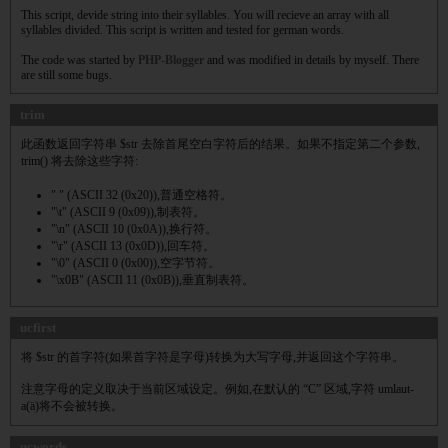
This script, devide string into their syllables. You will recieve an array with all
syllables divided. This script is written and tested for german words.
The code was started by
PHP-Blogger
and was modified in details by myself. There
are still some bugs.
trim
此函数返回字符串 $str 去除首尾空白字符后的结果。如果不指定第二个参数,
trim() 将去除这些字符:
" " (ASCII 32 (0x20)),普通空格符。
"\t" (ASCII 9 (0x09)),制表符。
"\n" (ASCII 10 (0x0A)),换行符。
"\r" (ASCII 13 (0x0D)),回车符。
"\0" (ASCII 0 (0x00)),空字节符。
"\x0B" (ASCII 11 (0x0B)),垂直制表符。
ucfirst
将 $str 的首字符(如果首字符是字母)转换为大写字母,并返回这个字符串。
注意字母的定义取决于当前区域设定。例如,在默认的 “C” 区域,字符 umlaut-
a(ä)将不会被转换。
ucwords