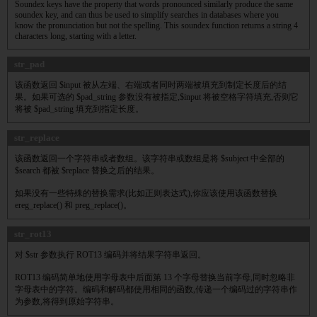
Soundex keys have the property that words pronounced similarly produce the same
soundex key, and can thus be used to simplify searches in databases where you
know the pronunciation but not the spelling. This soundex function returns a string 4
characters long, starting with a letter.
str_pad
该函数返回 $input 被从左端、右端或者同时两端被填充到制定长度后的结
果。如果可选的 $pad_string 参数没有被指定,$input 将被空格字符填充,否则它
将被 $pad_string 填充到指定长度。
str_replace
该函数返回一个字符串或者数组。该字符串或数组是将 $subject 中全部的
$search 都被 $replace 替换之后的结果。
如果没有一些特殊的替换需求(比如正则表达式),你应该使用该函数替换
ereg_replace() 和 preg_replace()。
str_rot13
对 $str 参数执行 ROT13 编码并将结果字符串返回。
ROT13 编码简单地使用字母表中后面第 13 个字母替换当前字母,同时忽略非
字母表中的字符。编码和解码都使用相同的函数,传递一个编码过的字符串作
为参数,将得到原始字符串。