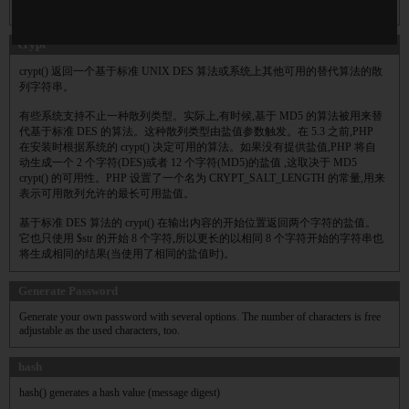
完整。
crypt
crypt() 返回一个基于标准 UNIX DES 算法或系统上其他可用的替代算法的散
列字符串。
有些系统支持不止一种散列类型。实际上,有时候,基于 MD5 的算法被用来替
代基于标准 DES 的算法。这种散列类型由盐值参数触发。在 5.3 之前,PHP
在安装时根据系统的 crypt() 决定可用的算法。如果没有提供盐值,PHP 将自
动生成一个 2 个字符(DES)或者 12 个字符(MD5)的盐值 ,这取决于 MD5
crypt() 的可用性。PHP 设置了一个名为 CRYPT_SALT_LENGTH 的常量,用来
表示可用散列允许的最长可用盐值。
基于标准 DES 算法的 crypt() 在输出内容的开始位置返回两个字符的盐值。
它也只使用 $str 的开始 8 个字符,所以更长的以相同 8 个字符开始的字符串也
将生成相同的结果(当使用了相同的盐值时)。
Generate Password
Generate your own password with several options. The number of characters is free
adjustable as the used characters, too.
hash
hash() generates a hash value (message digest)